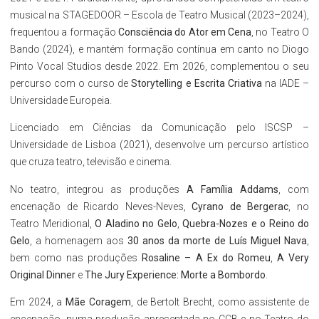
musical na STAGEDOOR – Escola de Teatro Musical (2023–2024),
frequentou a formação
Consciência do Ator em Cena
, no Teatro O
Bando (2024), e mantém formação contínua em canto no Diogo
Pinto Vocal Studios desde 2022. Em 2026, complementou o seu
percurso com o curso de
Storytelling e Escrita Criativa
na IADE –
Universidade Europeia.
Licenciado em Ciências da Comunicação pelo ISCSP –
Universidade de Lisboa (2021), desenvolve um percurso artístico
que cruza teatro, televisão e cinema.
No teatro, integrou as produções
A Família Addams
, com
encenação de Ricardo Neves-Neves,
Cyrano de Bergerac
, no
Teatro Meridional,
O Aladino no Gelo
,
Quebra-Nozes e o Reino do
Gelo
, a homenagem aos
30 anos da morte de Luís Miguel Nava
,
bem como nas produções
Rosaline – A Ex do Romeu
,
A Very
Original Dinner
e
The Jury Experience: Morte a Bombordo
.
Em 2024, a
Mãe Coragem
, de Bertolt Brecht, como assistente de