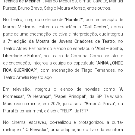
Técnica de Meisner
-, Marco Medeiros, Simã
o Ca
yatte, Manuel
Pureza, Bruno Bravo, S
é
rgio Moura Afonso, entre outros.
No Teatro, integrou o elenco de
“Hamlet?”
, com encenação de
Marco Medeiros, e
stre
ou o Espet
á
culo
“
Call Center
”
, como
parte de uma encenação coletiva e interpretação, que integrou
a
7ª edi
ção da Mostra de Jovens Criadores de Teatro
, no
Teatro Alo
é
s. Fez parte do elenco do espet
á
culo
“
Abril – Sonho,
Liberdade e Futuro
”
, no Teatro da Comuna. Como assistente
de encenação, integrou a equipa do espetáculo
“
ANNA
¿
ONDE
FICA GUERNICA?
”
, com encenação de Tiago Fernandes, no
Teatro Amélia Rey Colaço.
Em televisão, integrou o elenco de novelas como
“A
Promessa”
,
“A Herança”
,
“Papel Principal”
, da SP Televisão.
Mais recentemente, em 2025, junta-se a
“Amor à Prova”
, da
Plural Enternainment, e à série
“FELP”
, da RTP.
No cinema, escreveu, co-realizou e protagonizou a curta-
metragem
“
O Elevador
”
, uma adaptação do livro da escritora