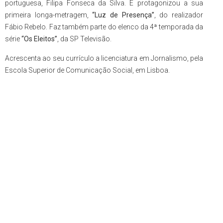
portuguesa, Filipa Fonseca da Silva. E protagonizou a sua
primeira longa-metragem,
“Luz de Presença”
, do realizador
Fábio Rebelo. Faz também parte do elenco da 4ª temporada da
s
é
rie
“
Os Eleitos
”
, da SP Televisã
o
.
Acrescenta ao seu currículo a licenciatura em Jornalismo, pela
Escola Superior de Comunicação Social, em Lisboa.