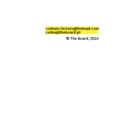
celinam.ferreira@hotmail.com
celina@theboard.pt
© The Board, 2024