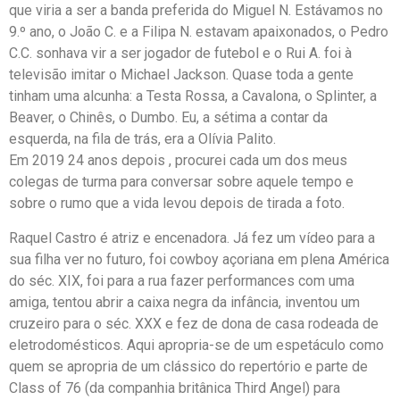
que viria a ser a banda preferida do Miguel N. Estávamos no
9.º ano, o João C. e a Filipa N. estavam apaixonados, o Pedro
C.C. sonhava vir a ser jogador de futebol e o Rui A. foi à
televisão imitar o Michael Jackson. Quase toda a gente
tinham uma alcunha: a Testa Rossa, a Cavalona, o Splinter, a
Beaver, o Chinês, o Dumbo. Eu, a sétima a contar da
esquerda, na fila de trás, era a Olívia Palito.
Em 2019 24 anos depois , procurei cada um dos meus
colegas de turma para conversar sobre aquele tempo e
sobre o rumo que a vida levou depois de tirada a foto.
Raquel Castro é atriz e encenadora. Já fez um vídeo para a
sua filha ver no futuro, foi cowboy açoriana em plena América
do séc. XIX, foi para a rua fazer performances com uma
amiga, tentou abrir a caixa negra da infância, inventou um
cruzeiro para o séc. XXX e fez de dona de casa rodeada de
eletrodomésticos. Aqui apropria-se de um espetáculo como
quem se apropria de um clássico do repertório e parte de
Class of 76 (da companhia britânica Third Angel) para