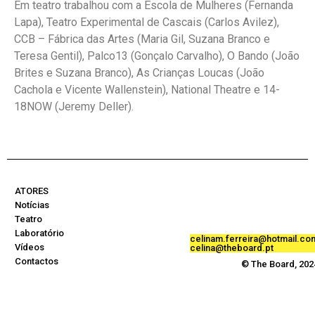
Em teatro trabalhou com a Escola de Mulheres (Fernanda
Lapa), Teatro Experimental de Cascais (Carlos Avilez),
CCB – Fábrica das Artes (Maria Gil, Suzana Branco e
Teresa Gentil), Palco13 (Gonçalo Carvalho), O Bando (João
Brites e Suzana Branco), As Crianças Loucas (João
Cachola e Vicente Wallenstein), National Theatre e 14-
18NOW (Jeremy Deller).
ATORES
Notícias
Teatro
Laboratório
celinam.ferreira@hotmail.co
Vídeos
celina@theboard.pt
Contactos
© The Board, 202